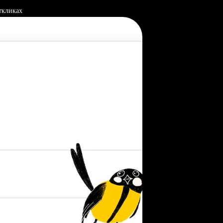
ткликах