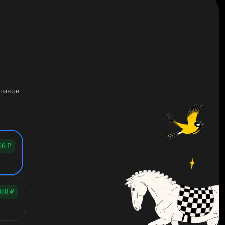
мпании
96
₽
088
₽