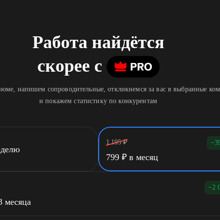
Работа найдётся
скорее
c
юме, напишем сопроводительные, откликнемся за вас в выбранные ко
и покажем статистику по конкурентам
1 195
₽
−3
еделю
799
₽
в месяц
−2 
3 месяца