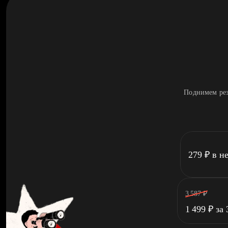
Поднимем рез
279
₽
в н
3 587
₽
1 499
₽
за 