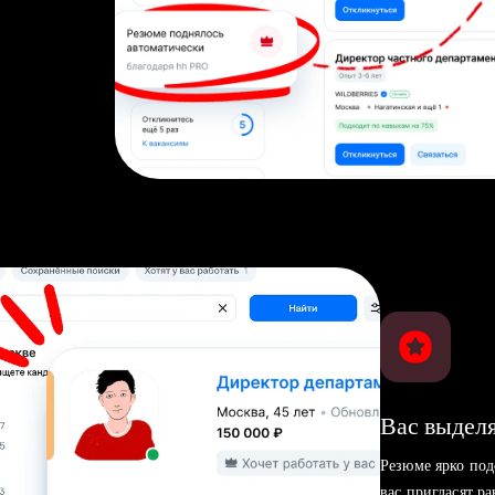
Вас выделя
Резюме ярко под
вас пригласят р