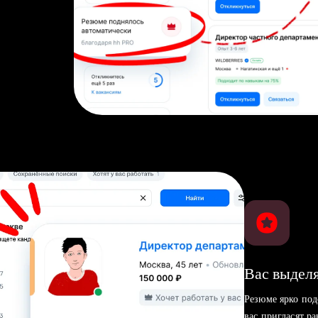
Вас выделя
Резюме ярко под
вас пригласят р