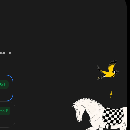
мпании
96
₽
088
₽