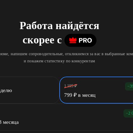
Работа найдётся
скорее
c
юме, напишем сопроводительные, откликнемся за вас в выбранные ко
и покажем статистику по конкурентам
1 195
₽
−3
еделю
799
₽
в месяц
−2 
3 месяца