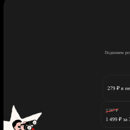
Поднимем рез
279
₽
в н
3 587
₽
1 499
₽
за 