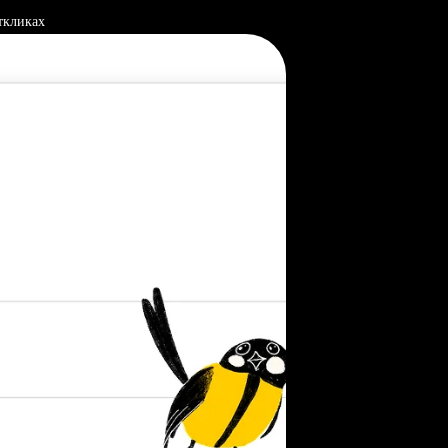
ткликах