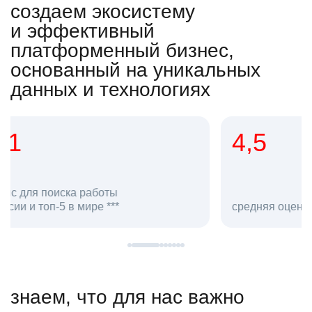
создаем экосистему
и эффективный
платформенный бизнес,
основанный на уникальных
данных и технологиях
4,5
20
сотруд
средняя оценка hh.ru как работодателя **
в hh.ru
знаем, что для нас важно