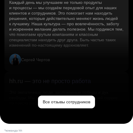
Каждый день мы улучшаем не только продукты
и процессы — мы создаём передовой опыт для наших
клиентов и сотрудников. Это помогает нам находить
решения, которые действительно меняют жизнь людей
к лучшему. Наша культура — про вовлечённость, заботу
и искреннее желание делать полезное. Мы гордимся тем,
что помогаем крутым компаниям и классным
специалистам находить друг друга. Быть частью таких
изменений по‑настоящему вдохновляет.
Сергей Чертов
hh.ru — это не просто работа
Это эмпатичные люди, заслуженные победы и дух
свободы. Мы помогаем миру и создаём лучший сервис
Все отзывы сотрудников
по поиску работы в стране.
Ольга Емельянова
*команда hh