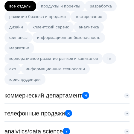
все отделы
продукты и проекты
разработка
развитие бизнеса и продажи
тестирование
дизайн
клиентский сервис
аналитика
финансы
информационная безопасность
маркетинг
корпоративное развитие рынков и капиталов
hr
axo
информационные технологии
юриспруденция
коммерческий департамент
9
Тренер по развитию компетенций продаж
телефонные продажи
8
HeadHunter::Коммерческий департамент
21 июл. 2026
Менеджер по продажам в сегменте среднего и крупного
analytics/data science
з/п не указана
7