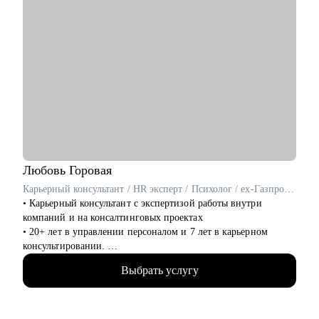
Любовь
Горовая
Карьерный консультант / HR эксперт / Психолог / ex-Газпром нефть, IBS
• Карьерный консультант с экспертизой работы внутри
компаний и на консалтинговых проектах
• 20+ лет в управлении персоналом и 7 лет в карьерном
консультировании.
• Фундаментальное психологическое образование,
Выбрать услугу
сертификация по российским и международным стандартам
управления персоналом и развития карьеры (Великобритания,
Италия, США). Член российской и британской ассоциаций
карьерных консультантов