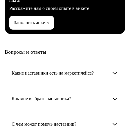
hh.ru?
Расскажите нам о своем опыте в анкете
Заполнить анкету
Вопросы и ответы
Какие наставники есть на маркетплейсе?
Карьерные наставники — это HR-
специалисты, карьерные консультанты,
Как мне выбрать наставника?
психологи, резюмерайтеры и менторы.
Умный поиск поможет в три клика выбрать
Менторы работают в ИТ, дизайне, других
наставника для достижения вашей цели.
С чем может помочь наставник?
узкоспециализированных сферах. Они