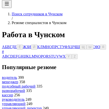
Поиск сотрудников в Чунском
/
Резюме специалистов в Чунском
Работа в Чунском
А
Б
В
Г
Д
Е
Ж
З
И
К
Л
М
Н
О
П
Р
С
Т
У
Ф
Х
Ц
Ч
Ш
Э
Ю
Ё
Й
Щ
Ы
Я
#
A
B
C
D
E
F
G
H
I
J
K
L
M
N
O
P
Q
R
S
T
U
V
W
X
Y
Z
Популярные резюме
водитель
399
менеджер
358
подсобный рабочий
335
разнорабочий
335
кассир
256
руководитель
249
управляющий
249
управляющий директор
249