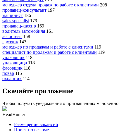
менеджер отдела продаж по работе с клиентами
208
продавец-консультант
197
машинист
186
sales specialist
179
продавец-кассир
169
водитель автомобиля
161
ассистент
158
грузчик
143
менеджер по продажам и работе с клиентами
119
специалист по продажам и работе с клиентами
119
упаковщик
118
упаковщица
118
фасовщик
118
повар
115
охранник
114
Скачайте приложение
Чтобы получать уведомления о приглашениях мгновенно
HeadHunter
Размещение вакансий
Поиск по резюме