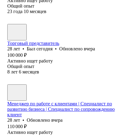
Активно ищет работу
Общий опыт
23
года
10
месяцев
Торговый представитель
28
лет
•
Был
сегодня
•
Обновлено
вчера
100 000
₽
Активно ищет работу
Общий опыт
8
лет
6
месяцев
Менеджер по работе с клиентами | Специалист по
развитию бизнеса | Специалист по сопровождению
клиент
28
лет
•
Обновлено
вчера
110 000
₽
Активно ищет работу